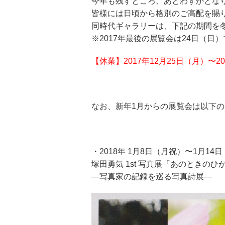
今年も残すところ、あとわずかとな
皆様には日頃から格別のご高配を賜
同時代ギャラリーは、下記の期間を
※2017年最後の展覧会は24日（日
【休業】2017年12月25日（月）〜2
なお、新年1月からの展覧会は以下
・2018年 1月8日（月祝）〜1月14
塚田勇気 1st 写真展『あのときのひ
―写真家の記録を巡る写真詩展―