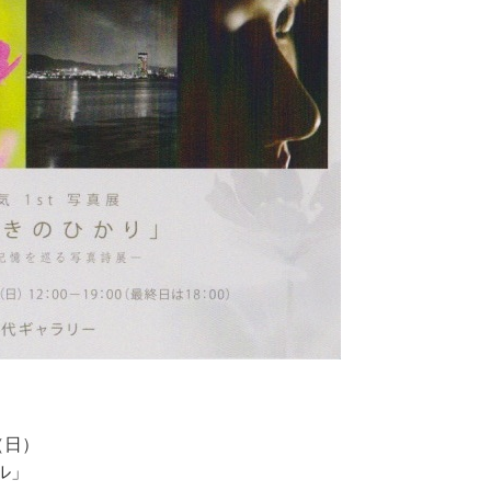
（日）
ル」