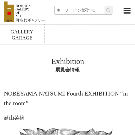
About
News
Exhibitions
Artists
Rental spaces
1928 build
GALLERY
GARAGE
Exhibition
展覧会情報
NOBEYAMA NATSUMI Fourth EXHIBITION “in
the room”
延山菜摘