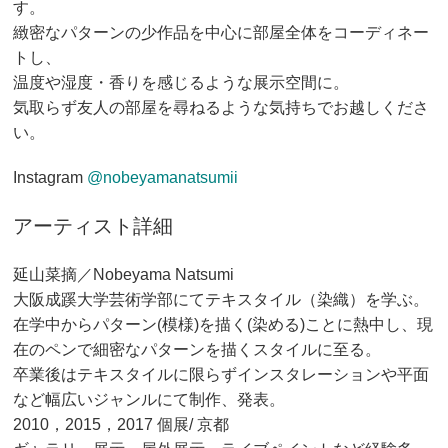
す。
緻密なパターンの少作品を中心に部屋全体をコーディネー
トし、
温度や湿度・香りを感じるような展示空間に。
気取らず友人の部屋を尋ねるような気持ちでお越しくださ
い。
Instagram
@nobeyamanatsumii
アーティスト詳細
延山菜摘／Nobeyama Natsumi
大阪成蹊大学芸術学部にてテキスタイル（染織）を学ぶ。
在学中からパターン(模様)を描く(染める)ことに熱中し、現
在のペンで細密なパターンを描くスタイルに至る。
卒業後はテキスタイルに限らずインスタレーションや平面
など幅広いジャンルにて制作、発表。
2010，2015，2017 個展/ 京都