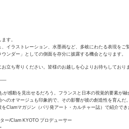
します。
ュ、イラストレーション、水墨画など、多岐にわたる表現をご
ラウンダー」としての側面を存分に披露する機会となります。
にお立ち寄りください。皆様のお越しを心よりお待ちしており
——
誰もが感動を見出せるだろう。フランスと日本の視覚的要素が融
へのオマージュも印象的で、その影響が彼の創造性を育んだ。19
をClamマガジン（パリ発アート・カルチャー誌）で紹介でき
ー/Clam KYOTO プロデューサー
ー