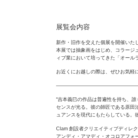
展覧会内容
新作・旧作を交えた個展を開催いた
本展では抽象画をはじめ、コラージ
ィブ業において培ってきた「オール
お近くにお越しの際は、ぜひお気軽
————————————————
“吉本義巳の作品は普遍性を持ち、
センスが光る。彼の師匠である原田治
ュアンスを現代にもたらしている。彼
Clam 創設者クリエイティブディレクタ
アンディ・アマディ・オコロアフォ