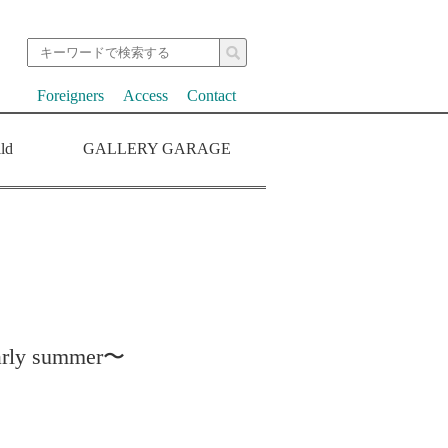
Foreigners
Access
Contact
ld
GALLERY GARAGE
early summer〜