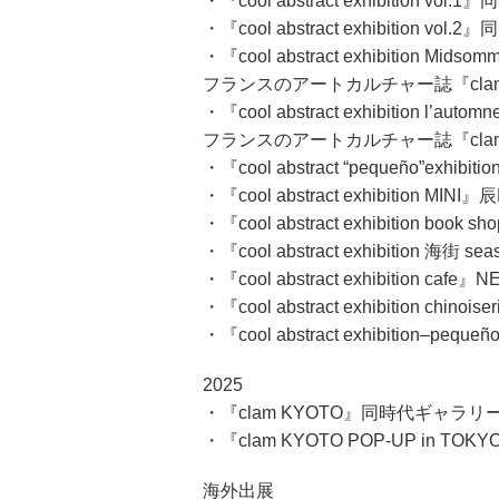
・『cool abstract exhibition 
・『cool abstract exhibition 
・『cool abstract exhibition
フランスのアートカルチャー誌『cl
・『cool abstract exhibition l
フランスのアートカルチャー誌『cl
・『cool abstract “pequeño”exhibi
・『cool abstract exhibition M
・『cool abstract exhibition book
・『cool abstract exhibition 海街 
・『cool abstract exhibition ca
・『cool abstract exhibition chino
・『cool abstract exhibition–pequ
2025
・『clam KYOTO』同時代ギャラ
・『clam KYOTO POP-UP in TO
海外出展