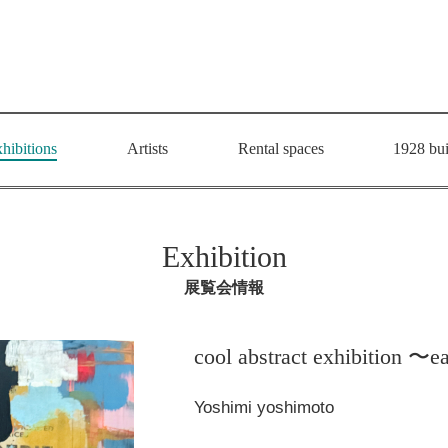
hibitions
Artists
Rental spaces
1928 bui
Exhibition
展覧会情報
cool abstract exhibition 〜
Yoshimi yoshimoto