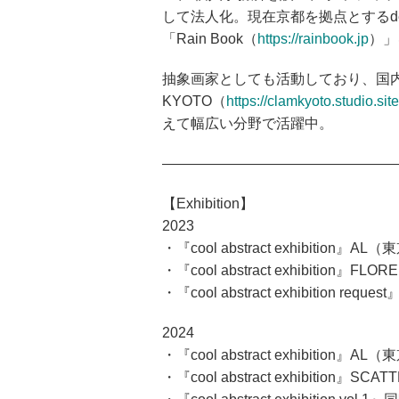
して法人化。現在京都を拠点とするdesign
「Rain Book（
https://rainbook.jp⁩
）」
抽象画家としても活動しており、国内
KYOTO（
https://clamkyoto.studio.s
えて幅広い分野で活躍中。
————————————————
【Exhibition】
2023
・『cool abstract exhibition』AL
・『cool abstract exhibition』FLORE
・『cool abstract exhibition reque
2024
・『cool abstract exhibition』AL
・『cool abstract exhibition』S