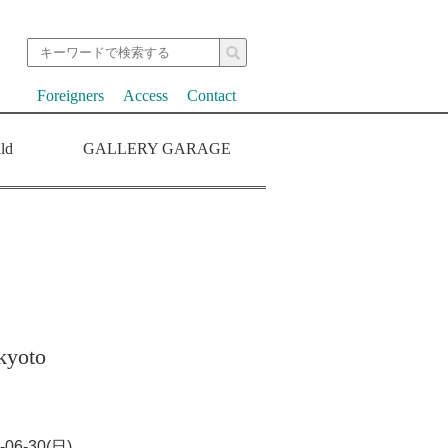
Foreigners
Access
Contact
ld
GALLERY GARAGE
kyoto
-06-30(日)