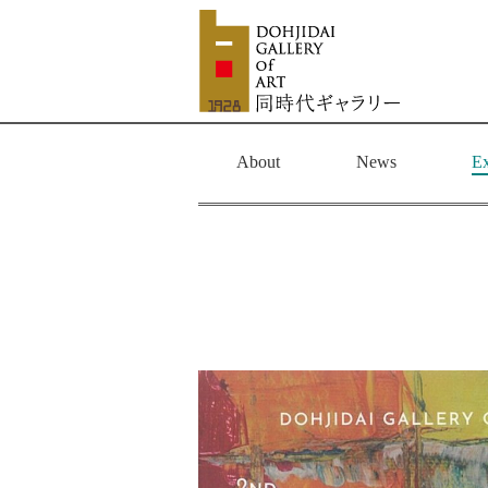
About
News
Ex