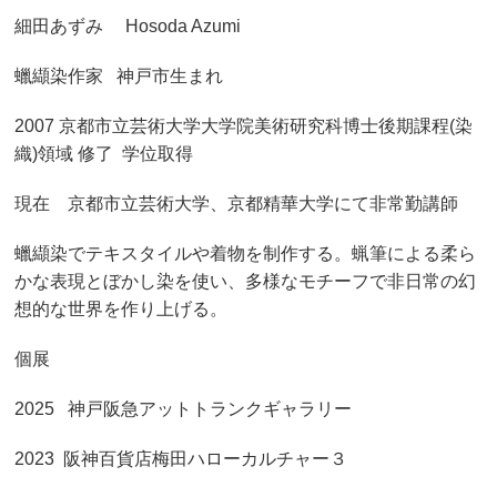
細田あずみ Hosoda Azumi
蠟纈染作家 神戸市生まれ
2007 京都市立芸術大学大学院美術研究科博士後期課程(染
織)領域 修了 学位取得
現在 京都市立芸術大学、京都精華大学にて非常勤講師
蠟纈染でテキスタイルや着物を制作する。蝋筆による柔ら
かな表現とぼかし染を使い、多様なモチーフで非日常の幻
想的な世界を作り上げる。
個展
2025 神戸阪急アットトランクギャラリー
2023 阪神百貨店梅田ハローカルチャー３