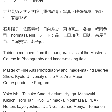
京都芸術大学大学院（通信教育）写真・映像領域。第1期
生 有志13名
石井陽子、佐藤泰輔、日向秀史、菊地真之、谷徹、嶋岡恭
司、norimasa ejiri、ノートン晶、吉田加代、田凱、森屋早
苗、早瀬交宣、若子jet
Thirteen members from the inaugural class of the Master’s
Course in Photography and Image-making field.
Master of Fine Arts Photography and Image-making Degree
Show, Kyoto University of the Arts, Arts Major
Correspondence Program
Yoko Ishii, Taisuke Sato, Hidefumi Hyuga, Masayuki
Kikuchi, Toru Tani, Kyoji Shimaoka, Norimasa Ejiri, Aki
Norton, kayo yoshida, DEN Gai, Sanae Moriya, Tomonori