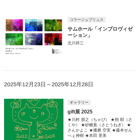
コラージュプリュス
サムホール「インプロヴィゼ
ーション」
北川祥三
2025年12月23日～2025年12月28日
ギャラリー
gift展 2025
★川村 朋之（ちゃぴ） ★朔 耶（さ
くや） ★砂糖葱（さとうねぎ） ★
さんかよこ ★播磨 空実 ★藤本せん
べぇ伸樹 ★本田 里美