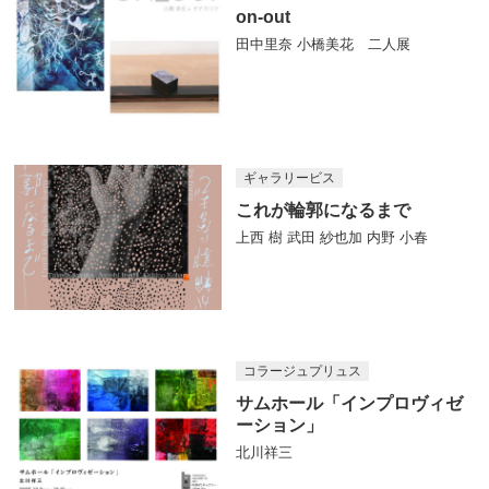
on-out
田中里奈 小橋美花 二人展
ギャラリービス
これが輪郭になるまで
上西 樹 武田 紗也加 内野 小春
コラージュプリュス
サムホール「インプロヴィゼ
ーション」
北川祥三