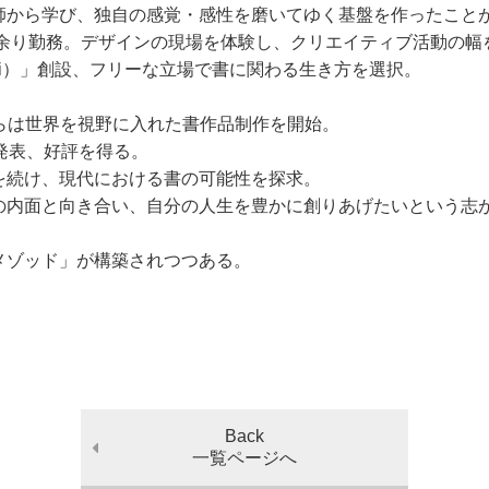
師から学び、独自の感覚・感性を磨いてゆく基盤を作ったこと
年余り勤務。デザインの現場を体験し、クリエイティブ活動の幅
jibi）」創設、フリーな立場で書に関わる生き方を選択。
てからは世界を視野に入れた書作品制作を開始。
品を発表、好評を得る。
を続け、現代における書の可能性を探求。
の内面と向き合い、自分の人生を豊かに創りあげたいという志
メゾッド」が構築されつつある。
Back
一覧ページへ