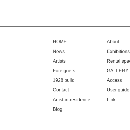
HOME
About
News
Exhibitions
Artists
Rental spa
Foreigners
GALLERY
1928 build
Access
Contact
User guide
Artist-in-residence
Link
Blog