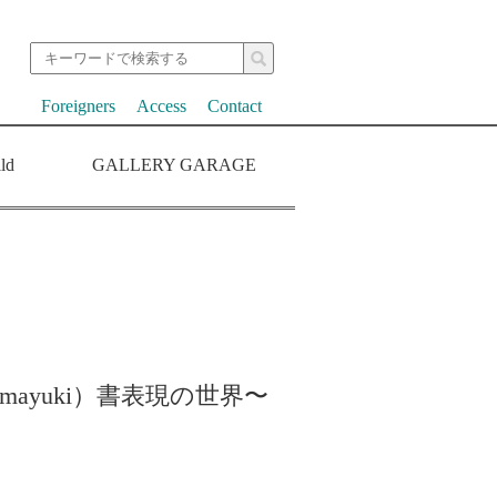
Foreigners
Access
Contact
ld
GALLERY GARAGE
mayuki）書表現の世界〜