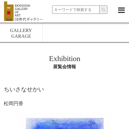
About
News
Exhibitions
Artists
Rental spaces
1928 build
GALLERY
GARAGE
Exhibition
展覧会情報
ちいさなせかい
松岡円香