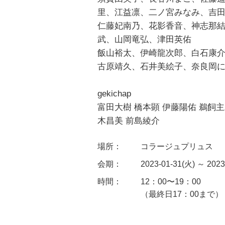
里、江益凛、二ノ宮みなみ、吉
仁藤妃南乃、花影香音、神志那
武、山岡竜弘、津田英佑
飯山裕太、伊崎龍次郎、白石康
古原靖久、石井美絵子、奈良岡
gekichap
富田大樹 橋本顕 伊藤陽佑 鵜飼主
木昌美 前島綾介
場所：
コラージュプリュス
会期：
2023-01-31(火) ～ 2023
時間：
12：00〜19：00
（最終日17：00まで）