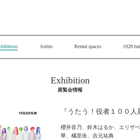
hibitions
Artists
Rental spaces
1928 bui
Exhibition
展覧会情報
『うたう！役者１００人展！！』pr
櫻井音乃、鈴木はるか、エリザ
華、橘里依、吉元祐典