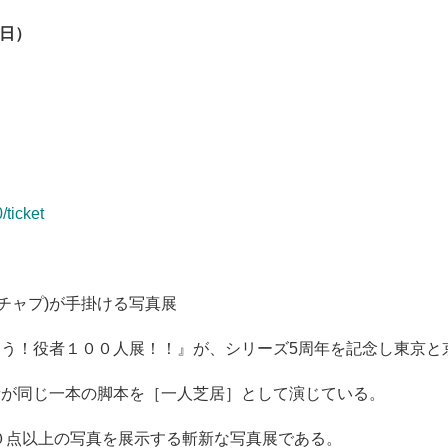
（日）
/ticket
ゲキチャプ)が手掛ける写真展
たう！役者１００人展！！』が、シリーズ5周年を記念し東京と
者が同じ一本の脚本を［一人芝居］として演じている。
０点以上の写真を展示する斬新な写真展である。