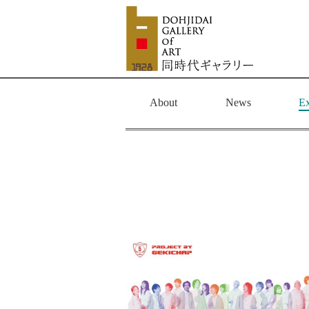
About
News
Ex