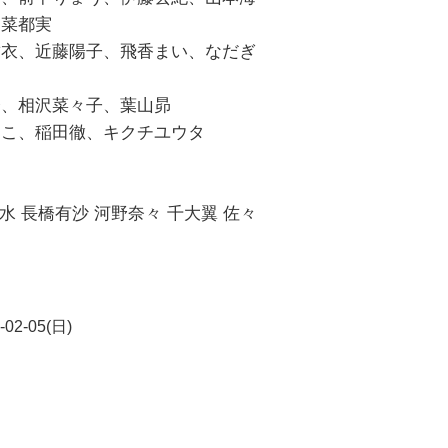
田菜都実
結衣、近藤陽子、飛香まい、なだぎ
介、相沢菜々子、葉山昴
にこ、稲田徹、キクチユウタ
水 長橋有沙 河野奈々 千大翼 佐々
-02-05(日)