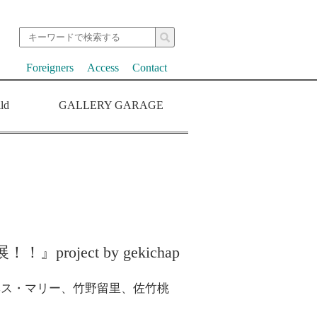
Foreigners
Access
Contact
ld
GALLERY GARAGE
oject by gekichap
ベス・マリー、竹野留里、佐竹桃