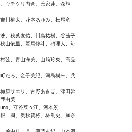
介、ウチクリ内倉、氏家蓮、森輝
、吉川柳太、花本あゆみ、松尾竜
太洸、秋葉友佑、川島祐樹、谷茜子
、秋山依里、鷲尾修斗、碕理人、毎
木村弦、青山海美、山﨑玲央、高品
桜町たろ、金子美紀、河島樹来、兵
、梅原サエリ、古野あきほ、津田幹
田亜由美
una、守谷菜々江、河本景
曽根一樹、奥秋賢将、林剛史、加奈
遥、前中りょう、伊藤玄紀、山本海