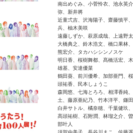
南出めぐみ、小菅怜衣、池永英
弥、新井將
近童弍吉、沢海陽子、齋藤慎平
兵、柚木美咲
遠藤しずか、萩原成哉、上遠野
大橋典之、鈴木浩文、橋口果林
熊宏介、タカハシシンノスケ
明日香、桜樹舞都、髙橋活宏、
雄基、安達優菜
鶴田葵、前川優希、加部亜門、
頭祐香、民本しょうこ
森岡悠、七海とろろ、相澤香純
土、藤原亜紀乃、竹本洋平、鎌
白井サトル、橘奈穂、千葉健玖、
髙頭祐樹、石附潤、林瑠之介、
部叶人
須賀由美子、長谷川まこ、佐藤