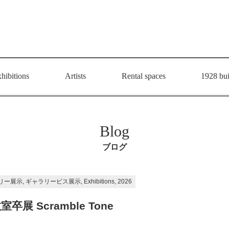
hibitions
Artists
Rental spaces
1928 bui
Blog
ブログ
, ギャラリービス展示, Exhibitions, 2026
卒展 Scramble Tone