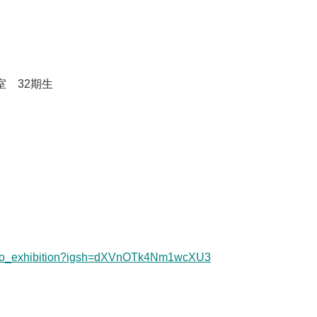
室 32期生
oto_exhibition?igsh=dXVnOTk4Nm1wcXU3