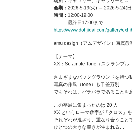
場所：
ギャラリー、ギャラリービス
会期：
2026-5-19(火) ～ 2026-5-24(日
時間：
12:00-19:00
最終日17:00まで
https://www.dohjidai.com/gallery/exhi
amu design（アムデザイン）写
【テーマ】
XX：Scramble Tone（スクランブ
さまざまなバックグラウンドを持つ
写真の作風（tone）も千差万別
でもそれは、バラバラであることを
この卒展に集まったのは 20 人
XX というローマ数字が「クロス」
それぞれが混ざり、重なり合うことで（s
ひとつの大きな響きが生まれる…