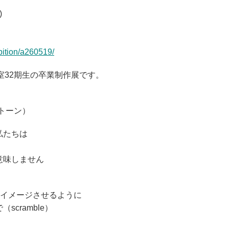
)
bition/a260519/
真教室32期生の卒業制作展です。
ル トーン）
私たちは
意味しません
をイメージさせるように
cramble）